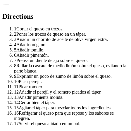
Directions
1
Cortar el queso en trozos.
2
Poner los trozos de queso en un táper.
3
Añadir un chorrito de aceite de oliva virgen extra.
4
Añadir orégano.
5
Añadir tomillo.
6
Añadir pimentón.
7
Prensa un diente de ajo sobre el queso.
8
Rallar la cáscara de medio limón sobre el queso, evitando la
parte blanca.
9
Exprimir un poco de zumo de limón sobre el queso.
10
Picar perejil.
11
Picar romero.
12
Añadir el perejil y el romero picados al táper.
13
Añadir pimienta molida.
14
Cerrar bien el táper.
15
Agitar el táper para mezclar todos los ingredientes.
16
Refrigerar el queso para que repose y los sabores se
integren.
17
Servir el queso aliñado en un bol.